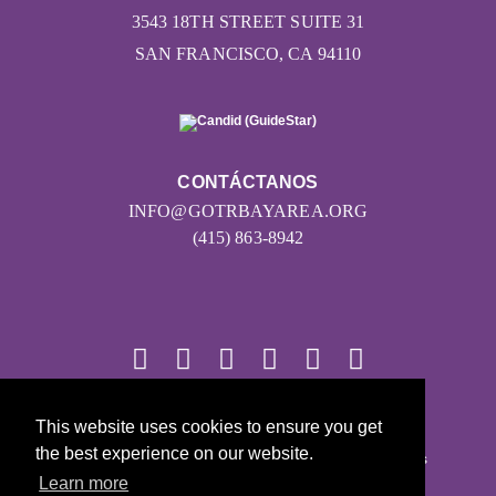
3543 18TH STREET SUITE 31
SAN FRANCISCO, CA 94110
CONTÁCTANOS
INFO@GOTRBAYAREA.ORG
(415) 863-8942
© 2026
This website uses cookies to ensure you get
the best experience on our website.
Girls on the Run - Todos los derechos reservados
Learn more
POLÍTICA DE PRIVACIDAD