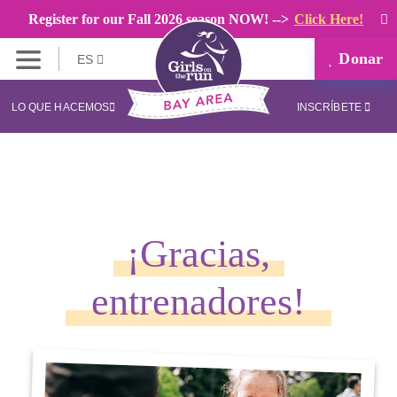
Register for our Fall 2026 season NOW! -->
Click Here!
Donar
ES
LO QUE HACEMOS
INSCRÍBETE
¡Gracias,
entrenadores!