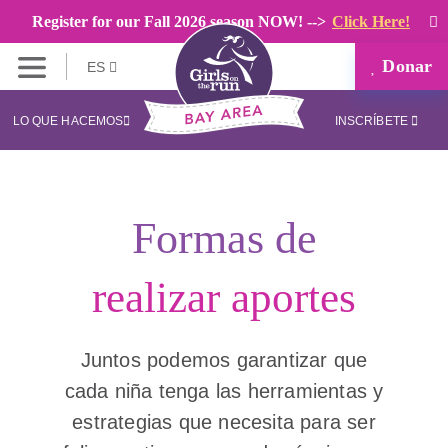
Register for our Fall 2026 season NOW! -->
Click Here!
Donar
ES
LO QUE HACEMOS
INSCRÍBETE
Formas de
realizar aportes
Juntos podemos garantizar que
cada niña tenga las herramientas y
estrategias que necesita para ser